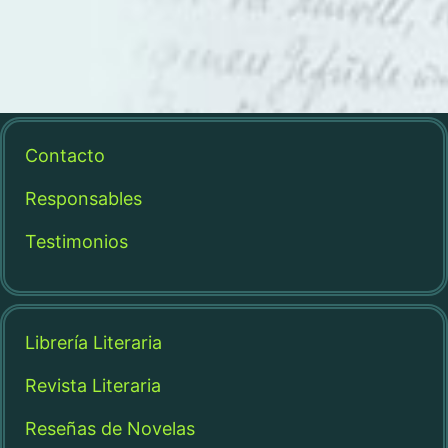
Contacto
Responsables
Testimonios
Librería Literaria
Revista Literaria
Reseñas de Novelas